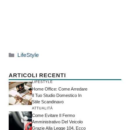
Categorie
LifeStyle
ARTICOLI RECENTI
LIFESTYLE
Home Office: Come Arredare
Il Tuo Studio Domestico In
Stile Scandinavo
ATTUALITÀ
Come Evitare Il Fermo
Amministrativo Del Veicolo
Grazie Alla Legge 104, Ecco