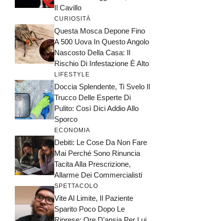
Il Cavillo
CURIOSITÀ
Questa Mosca Depone Fino
A 500 Uova In Questo Angolo
Nascosto Della Casa: Il
Rischio Di Infestazione È Alto
LIFESTYLE
Doccia Splendente, Ti Svelo Il
Trucco Delle Esperte Di
Pulito: Così Dici Addio Allo
Sporco
ECONOMIA
Debiti: Le Cose Da Non Fare
Mai Perché Sono Rinuncia
Tacita Alla Prescrizione,
Allarme Dei Commercialisti
SPETTACOLO
Vite Al Limite, Il Paziente
Sparito Poco Dopo Le
Riprese: Ore D’ansia Per Lui