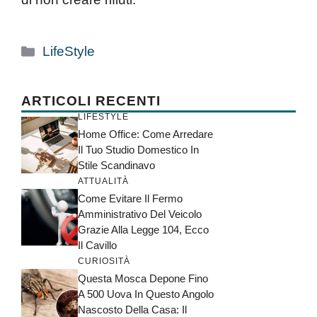
Categorie
LifeStyle
ARTICOLI RECENTI
LIFESTYLE
Home Office: Come Arredare
Il Tuo Studio Domestico In
Stile Scandinavo
ATTUALITÀ
Come Evitare Il Fermo
Amministrativo Del Veicolo
Grazie Alla Legge 104, Ecco
Il Cavillo
CURIOSITÀ
Questa Mosca Depone Fino
A 500 Uova In Questo Angolo
Nascosto Della Casa: Il