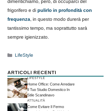
dimentichiamo, però, di occuparci del
frigorifero e di
pulirlo in profondità con
frequenza
, in questo modo durerà per
tantissimo tempo, ma soprattutto sarà
sempre igienizzato.
Categorie
LifeStyle
ARTICOLI RECENTI
LIFESTYLE
Home Office: Come Arredare
Il Tuo Studio Domestico In
Stile Scandinavo
ATTUALITÀ
Come Evitare Il Fermo