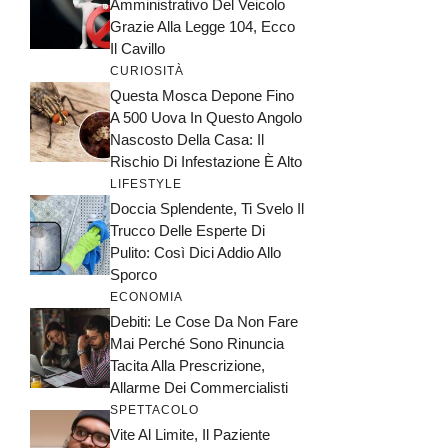
Amministrativo Del Veicolo
Grazie Alla Legge 104, Ecco
Il Cavillo
CURIOSITÀ
Questa Mosca Depone Fino
A 500 Uova In Questo Angolo
Nascosto Della Casa: Il
Rischio Di Infestazione È Alto
LIFESTYLE
Doccia Splendente, Ti Svelo Il
Trucco Delle Esperte Di
Pulito: Così Dici Addio Allo
Sporco
ECONOMIA
Debiti: Le Cose Da Non Fare
Mai Perché Sono Rinuncia
Tacita Alla Prescrizione,
Allarme Dei Commercialisti
SPETTACOLO
Vite Al Limite, Il Paziente