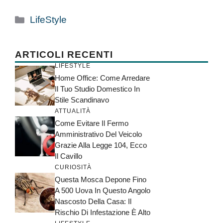
Categorie
LifeStyle
ARTICOLI RECENTI
LIFESTYLE
Home Office: Come Arredare
Il Tuo Studio Domestico In
Stile Scandinavo
ATTUALITÀ
Come Evitare Il Fermo
Amministrativo Del Veicolo
Grazie Alla Legge 104, Ecco
Il Cavillo
CURIOSITÀ
Questa Mosca Depone Fino
A 500 Uova In Questo Angolo
Nascosto Della Casa: Il
Rischio Di Infestazione È Alto