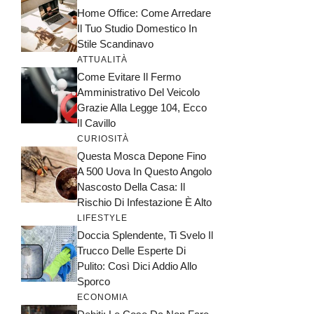
Home Office: Come Arredare
Il Tuo Studio Domestico In
Stile Scandinavo
ATTUALITÀ
Come Evitare Il Fermo
Amministrativo Del Veicolo
Grazie Alla Legge 104, Ecco
Il Cavillo
CURIOSITÀ
Questa Mosca Depone Fino
A 500 Uova In Questo Angolo
Nascosto Della Casa: Il
Rischio Di Infestazione È Alto
LIFESTYLE
Doccia Splendente, Ti Svelo Il
Trucco Delle Esperte Di
Pulito: Così Dici Addio Allo
Sporco
ECONOMIA