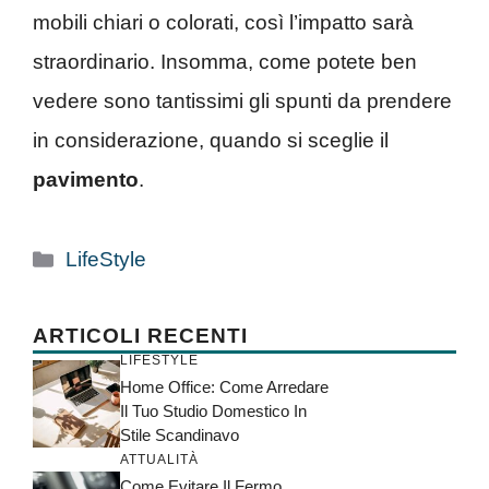
mobili chiari o colorati, così l’impatto sarà
straordinario. Insomma, come potete ben
vedere sono tantissimi gli spunti da prendere
in considerazione, quando si sceglie il
pavimento
.
Categorie
LifeStyle
ARTICOLI RECENTI
LIFESTYLE
Home Office: Come Arredare
Il Tuo Studio Domestico In
Stile Scandinavo
ATTUALITÀ
Come Evitare Il Fermo