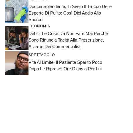
Doccia Splendente, Ti Svelo Il Trucco Delle
Esperte Di Pulito: Così Dici Addio Allo
Sporco
ECONOMIA
Debiti: Le Cose Da Non Fare Mai Perché
Sono Rinuncia Tacita Alla Prescrizione,
Allarme Dei Commercialisti
SPETTACOLO
Vite Al Limite, Il Paziente Sparito Poco
Dopo Le Riprese: Ore D’ansia Per Lui