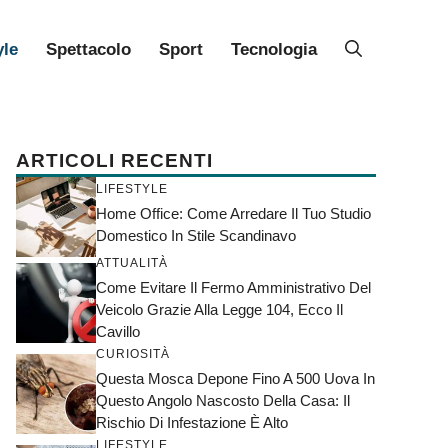
yle
Spettacolo
Sport
Tecnologia
ARTICOLI RECENTI
LIFESTYLE
Home Office: Come Arredare Il Tuo Studio
Domestico In Stile Scandinavo
ATTUALITÀ
Come Evitare Il Fermo Amministrativo Del
Veicolo Grazie Alla Legge 104, Ecco Il
Cavillo
CURIOSITÀ
Questa Mosca Depone Fino A 500 Uova In
Questo Angolo Nascosto Della Casa: Il
Rischio Di Infestazione È Alto
LIFESTYLE