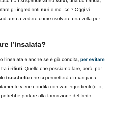
attutto non si spenderanno
soldi
, una domanda,
are gli ingredienti
neri
e mollicci? Oggi vi
Andiamo a vedere come risolvere una volta per
re l’insalata?
 l’insalata e anche se è già condita,
per evitare
 tra i
rifiuti
. Quello che possiamo fare, però, per
olo
trucchetto
che ci permetterà di mangiarla
itamente viene condita con vari ingredienti (olio,
 potrebbe portare alla formazione del tanto