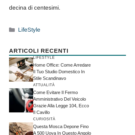
decina di centesimi.
Categorie
LifeStyle
ARTICOLI RECENTI
LIFESTYLE
Home Office: Come Arredare
Il Tuo Studio Domestico In
Stile Scandinavo
ATTUALITÀ
Come Evitare Il Fermo
Amministrativo Del Veicolo
Grazie Alla Legge 104, Ecco
Il Cavillo
CURIOSITÀ
Questa Mosca Depone Fino
A 500 Uova In Questo Angolo