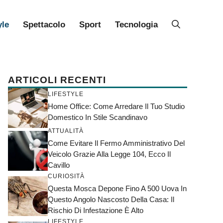
yle
Spettacolo
Sport
Tecnologia
ARTICOLI RECENTI
LIFESTYLE
Home Office: Come Arredare Il Tuo Studio
Domestico In Stile Scandinavo
ATTUALITÀ
Come Evitare Il Fermo Amministrativo Del
Veicolo Grazie Alla Legge 104, Ecco Il
Cavillo
CURIOSITÀ
Questa Mosca Depone Fino A 500 Uova In
Questo Angolo Nascosto Della Casa: Il
Rischio Di Infestazione È Alto
LIFESTYLE