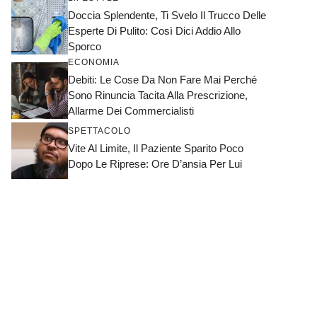
Doccia Splendente, Ti Svelo Il Trucco Delle
Esperte Di Pulito: Così Dici Addio Allo
Sporco
ECONOMIA
Debiti: Le Cose Da Non Fare Mai Perché
Sono Rinuncia Tacita Alla Prescrizione,
Allarme Dei Commercialisti
SPETTACOLO
Vite Al Limite, Il Paziente Sparito Poco
Dopo Le Riprese: Ore D’ansia Per Lui