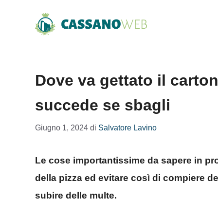
Vai
al
contenuto
Dove va gettato il carto
succede se sbagli
Giugno 1, 2024
di
Salvatore Lavino
Le cose importantissime da sapere in pro
della pizza ed evitare così di compiere d
subire delle multe.