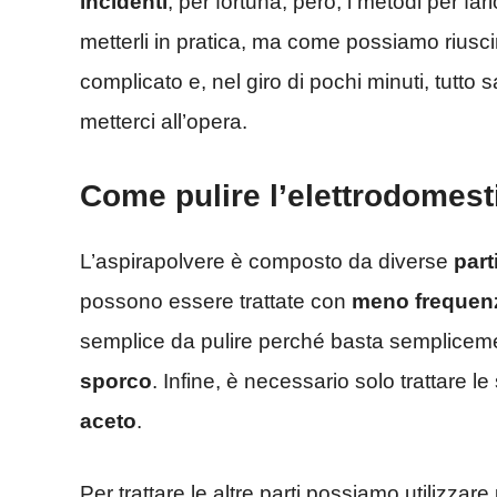
incidenti
, per fortuna, però, i metodi per 
metterli in pratica, ma come possiamo riuscirci
complicato e, nel giro di pochi minuti, tutto 
metterci all’opera.
Come pulire l’elettrodomest
L’aspirapolvere è composto da diverse
part
possono essere trattate con
meno frequen
semplice da pulire perché basta semplice
sporco
. Infine, è necessario solo trattare l
aceto
.
Per trattare le altre parti possiamo utilizzar