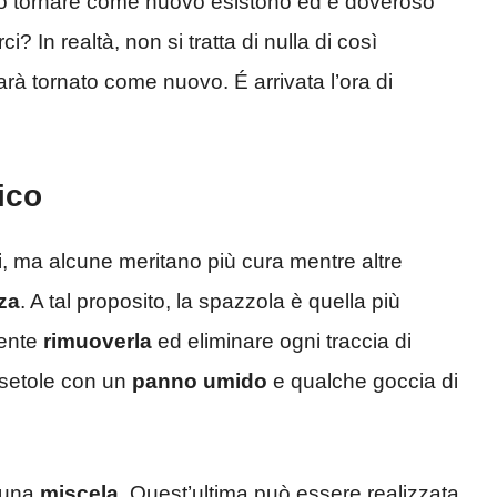
farlo tornare come nuovo esistono ed è doveroso
? In realtà, non si tratta di nulla di così
sarà tornato come nuovo. É arrivata l’ora di
ico
i
, ma alcune meritano più cura mentre altre
za
. A tal proposito, la spazzola è quella più
mente
rimuoverla
ed eliminare ogni traccia di
e setole con un
panno umido
e qualche goccia di
e una
miscela
. Quest’ultima può essere realizzata