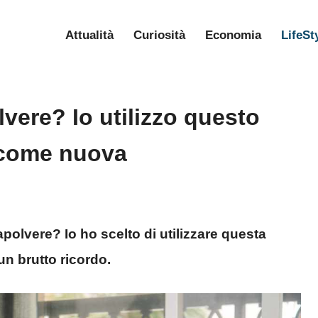
Attualità
Curiosità
Economia
LifeSt
lvere? Io utilizzo questo
 come nuova
apolvere? Io ho scelto di utilizzare questa
un brutto ricordo.