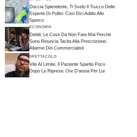
Doccia Splendente, Ti Svelo Il Trucco Delle
Esperte Di Pulito: Così Dici Addio Allo
Sporco
ECONOMIA
Debiti: Le Cose Da Non Fare Mai Perché
Sono Rinuncia Tacita Alla Prescrizione,
Allarme Dei Commercialisti
SPETTACOLO
Vite Al Limite, Il Paziente Sparito Poco
Dopo Le Riprese: Ore D’ansia Per Lui