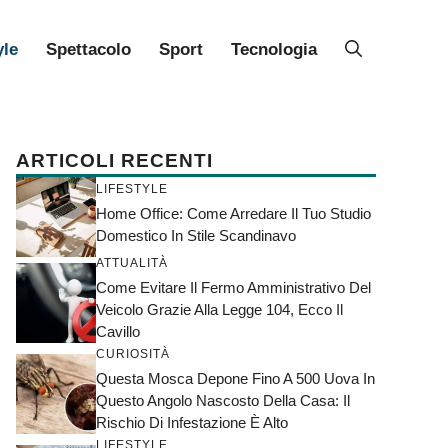
yle
Spettacolo
Sport
Tecnologia
ARTICOLI RECENTI
LIFESTYLE
Home Office: Come Arredare Il Tuo Studio
Domestico In Stile Scandinavo
ATTUALITÀ
Come Evitare Il Fermo Amministrativo Del
Veicolo Grazie Alla Legge 104, Ecco Il
Cavillo
CURIOSITÀ
Questa Mosca Depone Fino A 500 Uova In
Questo Angolo Nascosto Della Casa: Il
Rischio Di Infestazione È Alto
LIFESTYLE