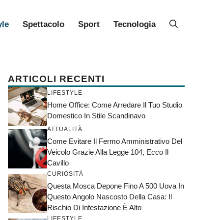
yle
Spettacolo
Sport
Tecnologia
ARTICOLI RECENTI
LIFESTYLE
Home Office: Come Arredare Il Tuo Studio
Domestico In Stile Scandinavo
ATTUALITÀ
Come Evitare Il Fermo Amministrativo Del
Veicolo Grazie Alla Legge 104, Ecco Il
Cavillo
CURIOSITÀ
Questa Mosca Depone Fino A 500 Uova In
Questo Angolo Nascosto Della Casa: Il
Rischio Di Infestazione È Alto
LIFESTYLE