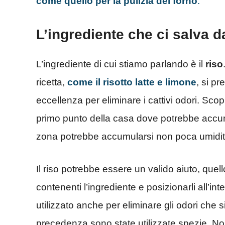
come quello per la pulizia del forno
.
L’ingrediente che ci salva da
L’ingrediente di cui stiamo parlando è il
riso
ricetta,
come il risotto latte e limone
, si p
eccellenza per eliminare i cattivi odori. Scop
primo punto della casa dove potrebbe accumu
zona potrebbe accumularsi non poca umidità, 
Il riso potrebbe essere un valido aiuto, que
contenenti l’ingrediente e posizionarli all’int
utilizzato anche per eliminare gli odori che s
precedenza sono state utilizzate spezie. Non