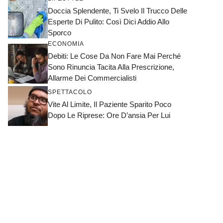
Doccia Splendente, Ti Svelo Il Trucco Delle
Esperte Di Pulito: Così Dici Addio Allo
Sporco
ECONOMIA
Debiti: Le Cose Da Non Fare Mai Perché
Sono Rinuncia Tacita Alla Prescrizione,
Allarme Dei Commercialisti
SPETTACOLO
Vite Al Limite, Il Paziente Sparito Poco
Dopo Le Riprese: Ore D’ansia Per Lui