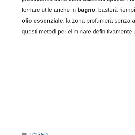
tornare utile anche in
bagno
, basterà riemp
olio essenziale
, la zona profumerà senza a
questi metodi per eliminare definitivamente u
Categorie
LifeStyle