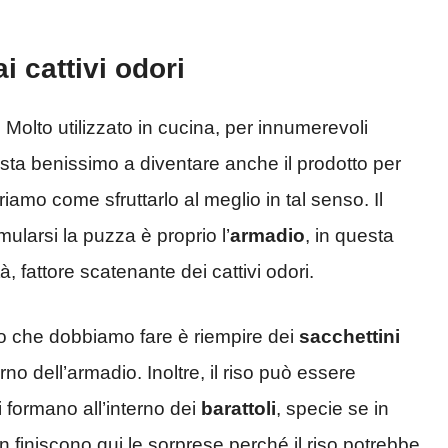
i cattivi odori
. Molto utilizzato in cucina, per innumerevoli
resta benissimo a diventare anche il prodotto per
riamo come sfruttarlo al meglio in tal senso. Il
larsi la puzza è proprio l’
armadio
, in questa
fattore scatenante dei cattivi odori.
llo che dobbiamo fare è riempire dei
sacchettini
erno dell’armadio. Inoltre, il riso può essere
i formano all’interno dei
barattoli
, specie se in
 finiscono qui le sorprese perché il riso potrebbe