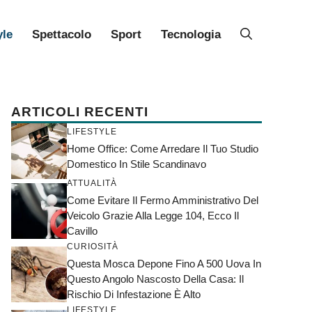
yle
Spettacolo
Sport
Tecnologia
ARTICOLI RECENTI
LIFESTYLE
Home Office: Come Arredare Il Tuo Studio
Domestico In Stile Scandinavo
ATTUALITÀ
Come Evitare Il Fermo Amministrativo Del
Veicolo Grazie Alla Legge 104, Ecco Il
Cavillo
CURIOSITÀ
Questa Mosca Depone Fino A 500 Uova In
Questo Angolo Nascosto Della Casa: Il
Rischio Di Infestazione È Alto
LIFESTYLE