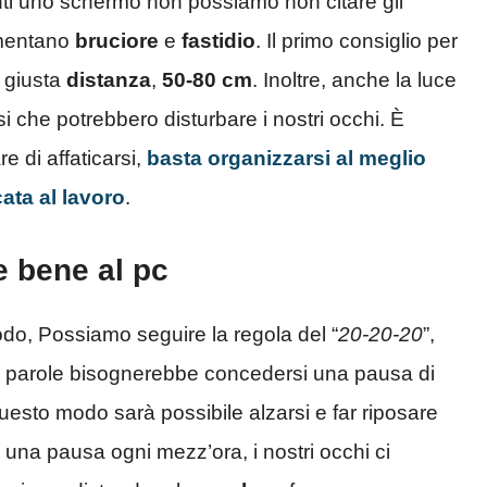
ti uno schermo non possiamo non citare gli
lamentano
bruciore
e
fastidio
. Il primo consiglio per
a giusta
distanza
,
50-80 cm
. Inoltre, anche la luce
i che potrebbero disturbare i nostri occhi. È
e di affaticarsi,
basta organizzarsi al meglio
ata al lavoro
.
re bene al pc
o, Possiamo seguire la regola del “
20-20-20
”,
ltre parole bisognerebbe concedersi una pausa di
questo modo sarà possibile alzarsi e far riposare
 una pausa ogni mezz’ora, i nostri occhi ci