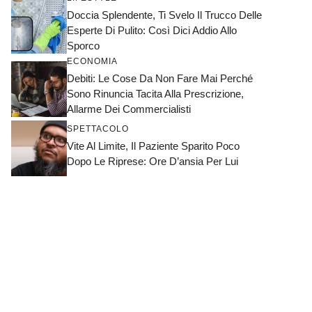
Doccia Splendente, Ti Svelo Il Trucco Delle
Esperte Di Pulito: Così Dici Addio Allo
Sporco
ECONOMIA
Debiti: Le Cose Da Non Fare Mai Perché
Sono Rinuncia Tacita Alla Prescrizione,
Allarme Dei Commercialisti
SPETTACOLO
Vite Al Limite, Il Paziente Sparito Poco
Dopo Le Riprese: Ore D’ansia Per Lui