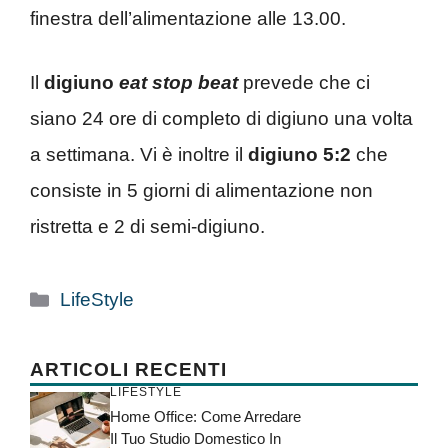
finestra dell’alimentazione alle 13.00.
Il
digiuno
eat stop beat
prevede che ci
siano 24 ore di completo di digiuno una volta
a settimana. Vi è inoltre il
digiuno 5:2
che
consiste in 5 giorni di alimentazione non
ristretta e 2 di semi-digiuno.
Categorie
LifeStyle
ARTICOLI RECENTI
LIFESTYLE
Home Office: Come Arredare
Il Tuo Studio Domestico In