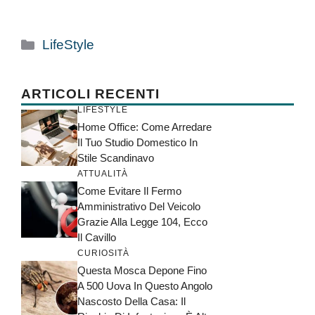
Categorie
LifeStyle
ARTICOLI RECENTI
LIFESTYLE
Home Office: Come Arredare
Il Tuo Studio Domestico In
Stile Scandinavo
ATTUALITÀ
Come Evitare Il Fermo
Amministrativo Del Veicolo
Grazie Alla Legge 104, Ecco
Il Cavillo
CURIOSITÀ
Questa Mosca Depone Fino
A 500 Uova In Questo Angolo
Nascosto Della Casa: Il