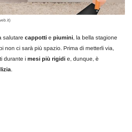
eb.it)
a salutare
cappotti
e
piumini
, la bella stagione
 non ci sarà più spazio. Prima di metterli via,
ti durante i
mesi più rigidi
e, dunque, è
lizia
.