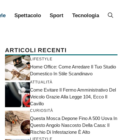
yle
Spettacolo
Sport
Tecnologia
ARTICOLI RECENTI
LIFESTYLE
Home Office: Come Arredare Il Tuo Studio
Domestico In Stile Scandinavo
ATTUALITÀ
Come Evitare Il Fermo Amministrativo Del
Veicolo Grazie Alla Legge 104, Ecco Il
Cavillo
CURIOSITÀ
Questa Mosca Depone Fino A 500 Uova In
Questo Angolo Nascosto Della Casa: Il
Rischio Di Infestazione È Alto
LIFESTYLE