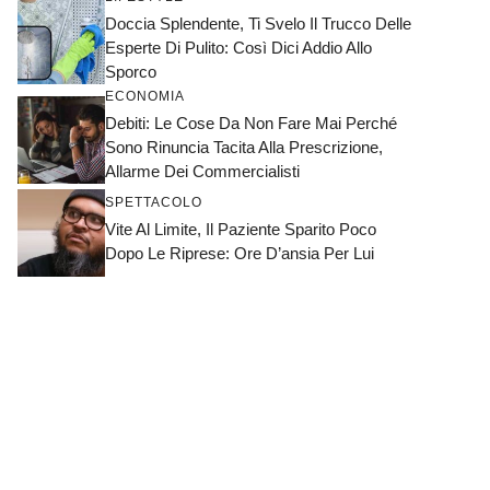
Doccia Splendente, Ti Svelo Il Trucco Delle
Esperte Di Pulito: Così Dici Addio Allo
Sporco
ECONOMIA
Debiti: Le Cose Da Non Fare Mai Perché
Sono Rinuncia Tacita Alla Prescrizione,
Allarme Dei Commercialisti
SPETTACOLO
Vite Al Limite, Il Paziente Sparito Poco
Dopo Le Riprese: Ore D’ansia Per Lui