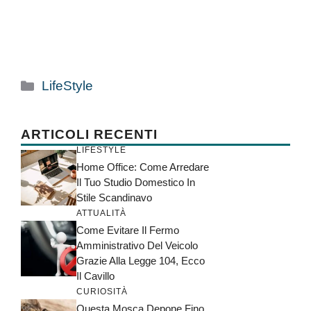
Categorie
LifeStyle
ARTICOLI RECENTI
LIFESTYLE
Home Office: Come Arredare
Il Tuo Studio Domestico In
Stile Scandinavo
ATTUALITÀ
Come Evitare Il Fermo
Amministrativo Del Veicolo
Grazie Alla Legge 104, Ecco
Il Cavillo
CURIOSITÀ
Questa Mosca Depone Fino