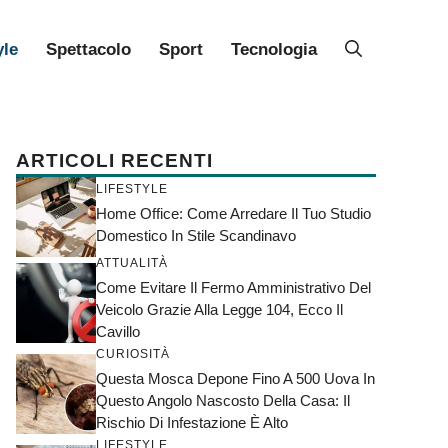
yle
Spettacolo
Sport
Tecnologia
ARTICOLI RECENTI
LIFESTYLE
Home Office: Come Arredare Il Tuo Studio
Domestico In Stile Scandinavo
ATTUALITÀ
Come Evitare Il Fermo Amministrativo Del
Veicolo Grazie Alla Legge 104, Ecco Il
Cavillo
CURIOSITÀ
Questa Mosca Depone Fino A 500 Uova In
Questo Angolo Nascosto Della Casa: Il
Rischio Di Infestazione È Alto
LIFESTYLE