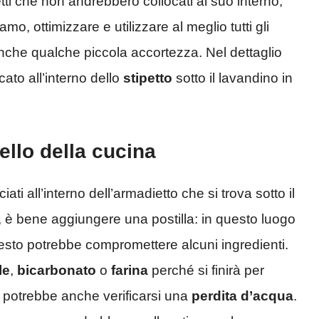
ti che non andrebbero collocati al suo interno,
o, ottimizzare e utilizzare al meglio tutti gli
che qualche piccola accortezza. Nel dettaglio
ato all’interno dello
stipetto
sotto il lavandino in
ello della cucina
i all’interno dell’armadietto che si trova sotto il
lo, è bene aggiungere una postilla: in questo luogo
sto potrebbe compromettere alcuni ingredienti.
le
,
bicarbonato
o
farina
perché si finirà per
e potrebbe anche verificarsi una
perdita d’acqua
.