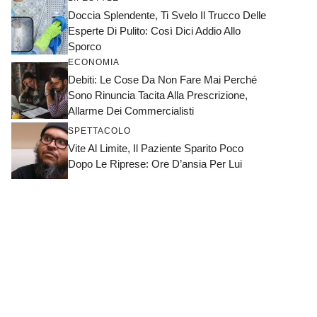
Doccia Splendente, Ti Svelo Il Trucco Delle
Esperte Di Pulito: Così Dici Addio Allo
Sporco
ECONOMIA
Debiti: Le Cose Da Non Fare Mai Perché
Sono Rinuncia Tacita Alla Prescrizione,
Allarme Dei Commercialisti
SPETTACOLO
Vite Al Limite, Il Paziente Sparito Poco
Dopo Le Riprese: Ore D’ansia Per Lui