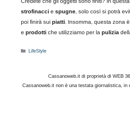
Credete che gli oggetti sono finiti? In que
strofinacci
e
spugne
, solo così si potrà ev
poi finirà sui
piatti
. Insomma, questa zona è
e
prodotti
che utilizziamo per la
pulizia
dell
Categorie
LifeStyle
Cassanoweb.it di proprietà di WEB 3
Cassanoweb.it non è una testata giornalistica, in 