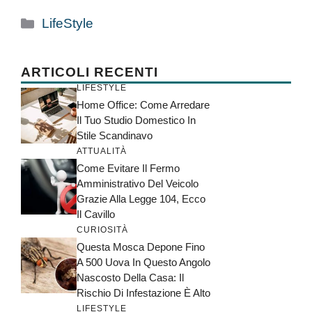
Categorie
LifeStyle
ARTICOLI RECENTI
LIFESTYLE
Home Office: Come Arredare
Il Tuo Studio Domestico In
Stile Scandinavo
ATTUALITÀ
Come Evitare Il Fermo
Amministrativo Del Veicolo
Grazie Alla Legge 104, Ecco
Il Cavillo
CURIOSITÀ
Questa Mosca Depone Fino
A 500 Uova In Questo Angolo
Nascosto Della Casa: Il
Rischio Di Infestazione È Alto
LIFESTYLE