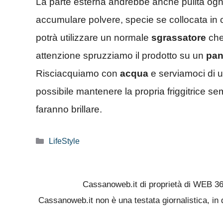
La parte esterna andrebbe anche pulita ogni 
accumulare polvere, specie se collocata in 
potrà utilizzare un normale
sgrassatore
che
attenzione spruzziamo il prodotto su un
pan
Risciacquiamo con
acqua
e serviamoci di 
possibile mantenere la propria friggitrice se
faranno brillare.
Categorie
LifeStyle
Cassanoweb.it di proprietà di WEB 3
Cassanoweb.it non è una testata giornalistica, in 