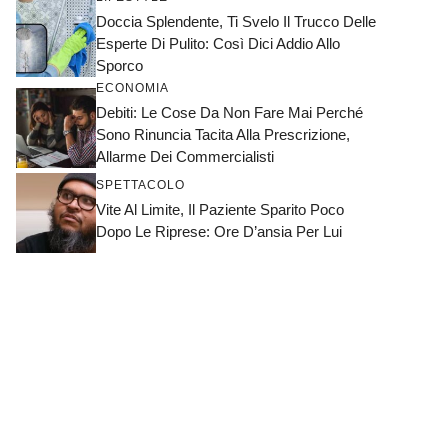
Doccia Splendente, Ti Svelo Il Trucco Delle
Esperte Di Pulito: Così Dici Addio Allo
Sporco
ECONOMIA
Debiti: Le Cose Da Non Fare Mai Perché
Sono Rinuncia Tacita Alla Prescrizione,
Allarme Dei Commercialisti
SPETTACOLO
Vite Al Limite, Il Paziente Sparito Poco
Dopo Le Riprese: Ore D’ansia Per Lui