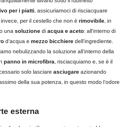
anquillamente lavarlo sotto il rubinetto
vo per i piatti
, assicuriamoci di risciacquare
 invece, per il cestello che non è
rimovibile
, in
do una
soluzione
di
acqua e aceto
: all’interno di
ro
d’acqua e
mezzo
bicchiere
dell’ingrediente.
mo nebulizzando la soluzione all’interno della
un
panno in microfibra
, risciacquiamo e, se è il
ecessario solo lasciare
asciugare
azionando
ssimo della sua potenza, in questo modo l’odore
arte esterna