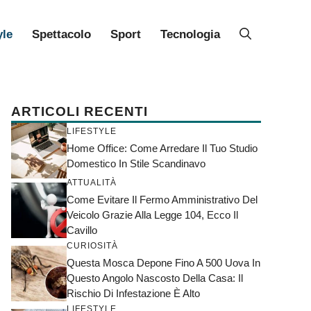
yle
Spettacolo
Sport
Tecnologia
ARTICOLI RECENTI
LIFESTYLE
Home Office: Come Arredare Il Tuo Studio
Domestico In Stile Scandinavo
ATTUALITÀ
Come Evitare Il Fermo Amministrativo Del
Veicolo Grazie Alla Legge 104, Ecco Il
Cavillo
CURIOSITÀ
Questa Mosca Depone Fino A 500 Uova In
Questo Angolo Nascosto Della Casa: Il
Rischio Di Infestazione È Alto
LIFESTYLE