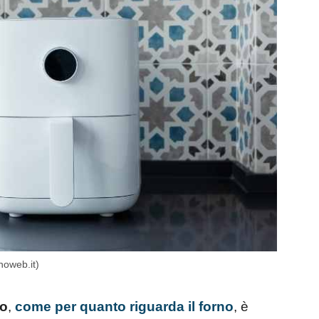
noweb.it)
co
,
come per quanto riguarda il forno
, è