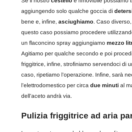
Se il nostro
cestello
è rimovibile possiamo tr
aggiungendo solo qualche goccia di
detersi
bene e, infine,
asciughiamo
. Caso diverso,
questo caso possiamo procedere utilizzan
un flaconcino spray aggiungiamo
mezzo lit
Agitiamo per qualche secondo e poi procedia
friggitrice, infine, strofiniamo servendoci di 
caso, ripetiamo l’operazione. Infine, sarà n
l’elettrodomestico per circa
due minuti
al ma
dell’aceto andrà via.
Pulizia friggitrice ad aria p