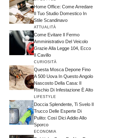
Home Office: Come Arredare
Il Tuo Studio Domestico In
Stile Scandinavo
ATTUALITÀ
Come Evitare Il Fermo
Amministrativo Del Veicolo
Grazie Alla Legge 104, Ecco
Il Cavillo
CURIOSITÀ
Questa Mosca Depone Fino
A 500 Uova In Questo Angolo
Nascosto Della Casa: Il
Rischio Di Infestazione È Alto
LIFESTYLE
Doccia Splendente, Ti Svelo Il
Trucco Delle Esperte Di
Pulito: Così Dici Addio Allo
Sporco
ECONOMIA