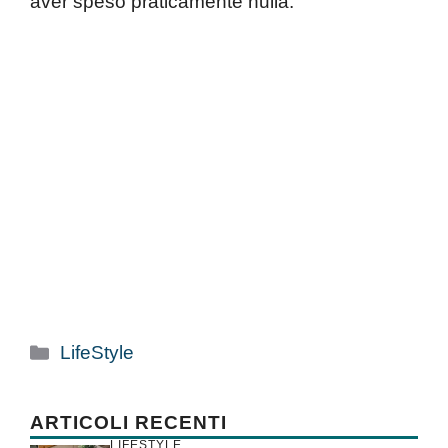
aver speso praticamente nulla.
Categorie
LifeStyle
ARTICOLI RECENTI
LIFESTYLE