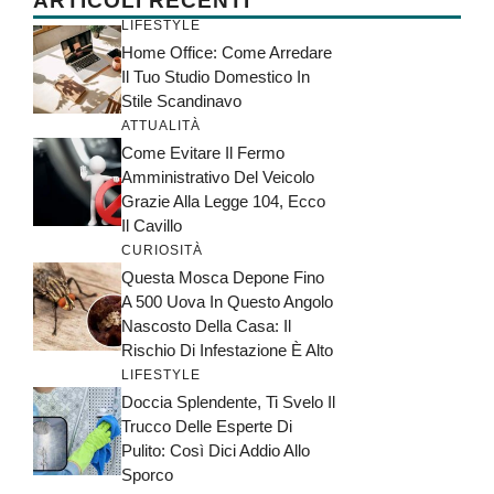
ARTICOLI RECENTI
LIFESTYLE
Home Office: Come Arredare
Il Tuo Studio Domestico In
Stile Scandinavo
ATTUALITÀ
Come Evitare Il Fermo
Amministrativo Del Veicolo
Grazie Alla Legge 104, Ecco
Il Cavillo
CURIOSITÀ
Questa Mosca Depone Fino
A 500 Uova In Questo Angolo
Nascosto Della Casa: Il
Rischio Di Infestazione È Alto
LIFESTYLE
Doccia Splendente, Ti Svelo Il
Trucco Delle Esperte Di
Pulito: Così Dici Addio Allo
Sporco