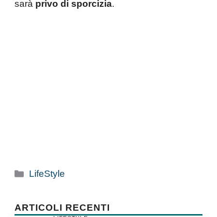
sarà
privo di sporcizia
.
Categorie
LifeStyle
ARTICOLI RECENTI