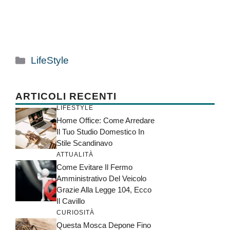
Categorie
LifeStyle
ARTICOLI RECENTI
LIFESTYLE
Home Office: Come Arredare
Il Tuo Studio Domestico In
Stile Scandinavo
ATTUALITÀ
Come Evitare Il Fermo
Amministrativo Del Veicolo
Grazie Alla Legge 104, Ecco
Il Cavillo
CURIOSITÀ
Questa Mosca Depone Fino