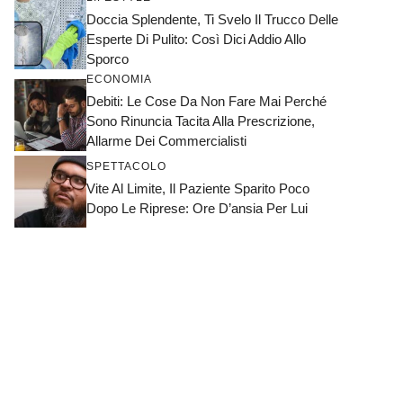
Doccia Splendente, Ti Svelo Il Trucco Delle
Esperte Di Pulito: Così Dici Addio Allo
Sporco
ECONOMIA
Debiti: Le Cose Da Non Fare Mai Perché
Sono Rinuncia Tacita Alla Prescrizione,
Allarme Dei Commercialisti
SPETTACOLO
Vite Al Limite, Il Paziente Sparito Poco
Dopo Le Riprese: Ore D’ansia Per Lui