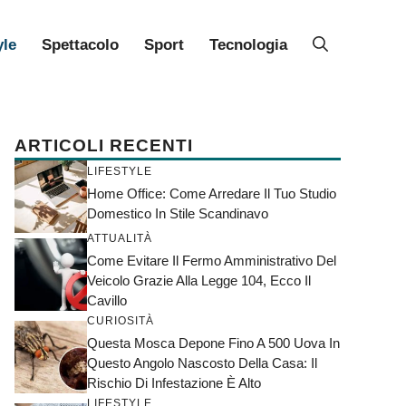
yle
Spettacolo
Sport
Tecnologia
ARTICOLI RECENTI
LIFESTYLE
Home Office: Come Arredare Il Tuo Studio
Domestico In Stile Scandinavo
ATTUALITÀ
Come Evitare Il Fermo Amministrativo Del
Veicolo Grazie Alla Legge 104, Ecco Il
Cavillo
CURIOSITÀ
Questa Mosca Depone Fino A 500 Uova In
Questo Angolo Nascosto Della Casa: Il
Rischio Di Infestazione È Alto
LIFESTYLE