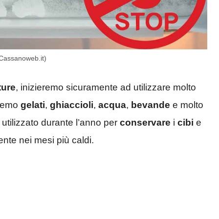
 (Cassanoweb.it)
ture
, inizieremo sicuramente ad utilizzare molto
rremo
gelati
,
ghiaccioli
,
acqua
,
bevande
e molto
 utilizzato durante l’anno per
conservare
i
cibi
e
te nei mesi più caldi.