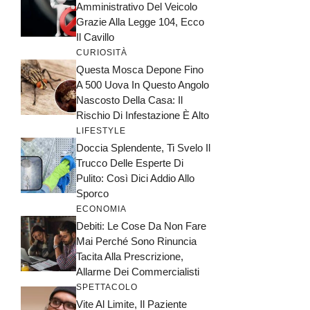
Amministrativo Del Veicolo
Grazie Alla Legge 104, Ecco
Il Cavillo
CURIOSITÀ
Questa Mosca Depone Fino
A 500 Uova In Questo Angolo
Nascosto Della Casa: Il
Rischio Di Infestazione È Alto
LIFESTYLE
Doccia Splendente, Ti Svelo Il
Trucco Delle Esperte Di
Pulito: Così Dici Addio Allo
Sporco
ECONOMIA
Debiti: Le Cose Da Non Fare
Mai Perché Sono Rinuncia
Tacita Alla Prescrizione,
Allarme Dei Commercialisti
SPETTACOLO
Vite Al Limite, Il Paziente