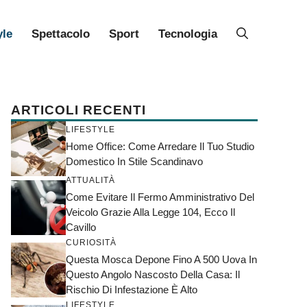
yle
Spettacolo
Sport
Tecnologia
ARTICOLI RECENTI
LIFESTYLE
Home Office: Come Arredare Il Tuo Studio
Domestico In Stile Scandinavo
ATTUALITÀ
Come Evitare Il Fermo Amministrativo Del
Veicolo Grazie Alla Legge 104, Ecco Il
Cavillo
CURIOSITÀ
Questa Mosca Depone Fino A 500 Uova In
Questo Angolo Nascosto Della Casa: Il
Rischio Di Infestazione È Alto
LIFESTYLE