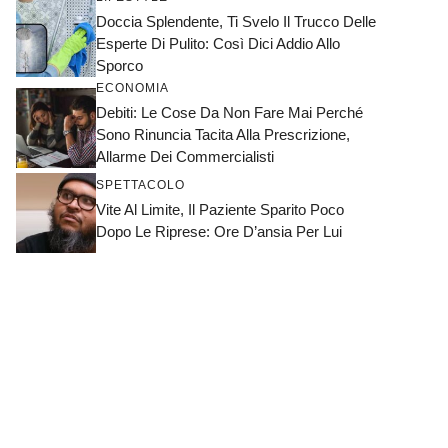
Doccia Splendente, Ti Svelo Il Trucco Delle
Esperte Di Pulito: Così Dici Addio Allo
Sporco
ECONOMIA
Debiti: Le Cose Da Non Fare Mai Perché
Sono Rinuncia Tacita Alla Prescrizione,
Allarme Dei Commercialisti
SPETTACOLO
Vite Al Limite, Il Paziente Sparito Poco
Dopo Le Riprese: Ore D’ansia Per Lui