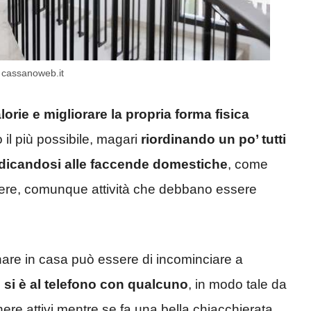
– cassanoweb.it
lorie e migliorare la propria forma fisica
 il più possibile, magari
riordinando un po’ tutti
dicandosi alle faccende domestiche
, come
lvere, comunque attività che debbano essere
nare in casa può essere di incominciare a
si è al telefono con qualcuno
, in modo tale da
ere attivi mentre se fa una bella chiacchierata.