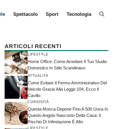
yle
Spettacolo
Sport
Tecnologia
ARTICOLI RECENTI
LIFESTYLE
Home Office: Come Arredare Il Tuo Studio
Domestico In Stile Scandinavo
ATTUALITÀ
Come Evitare Il Fermo Amministrativo Del
Veicolo Grazie Alla Legge 104, Ecco Il
Cavillo
CURIOSITÀ
Questa Mosca Depone Fino A 500 Uova In
Questo Angolo Nascosto Della Casa: Il
Rischio Di Infestazione È Alto
LIFESTYLE