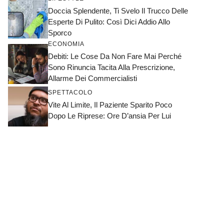
Doccia Splendente, Ti Svelo Il Trucco Delle
Esperte Di Pulito: Così Dici Addio Allo
Sporco
ECONOMIA
Debiti: Le Cose Da Non Fare Mai Perché
Sono Rinuncia Tacita Alla Prescrizione,
Allarme Dei Commercialisti
SPETTACOLO
Vite Al Limite, Il Paziente Sparito Poco
Dopo Le Riprese: Ore D’ansia Per Lui