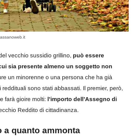
 Cassanoweb.it
del vecchio sussidio grillino,
può essere
n cui sia presente almeno un soggetto
non
pure un minorenne o una persona che ha già
reddituali sono stati abbassati. Il premier, però,
farà gioire molti:
l’importo dell’Assegno di
vecchio Reddito di cittadinanza.
co a quanto ammonta