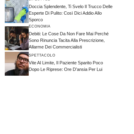
Doccia Splendente, Ti Svelo Il Trucco Delle
Esperte Di Pulito: Così Dici Addio Allo
Sporco
ECONOMIA
Debiti: Le Cose Da Non Fare Mai Perché
Sono Rinuncia Tacita Alla Prescrizione,
Allarme Dei Commercialisti
SPETTACOLO
Vite Al Limite, Il Paziente Sparito Poco
Dopo Le Riprese: Ore D’ansia Per Lui