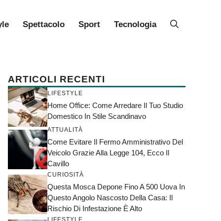
yle
Spettacolo
Sport
Tecnologia
ARTICOLI RECENTI
LIFESTYLE
Home Office: Come Arredare Il Tuo Studio
Domestico In Stile Scandinavo
ATTUALITÀ
Come Evitare Il Fermo Amministrativo Del
Veicolo Grazie Alla Legge 104, Ecco Il
Cavillo
CURIOSITÀ
Questa Mosca Depone Fino A 500 Uova In
Questo Angolo Nascosto Della Casa: Il
Rischio Di Infestazione È Alto
LIFESTYLE