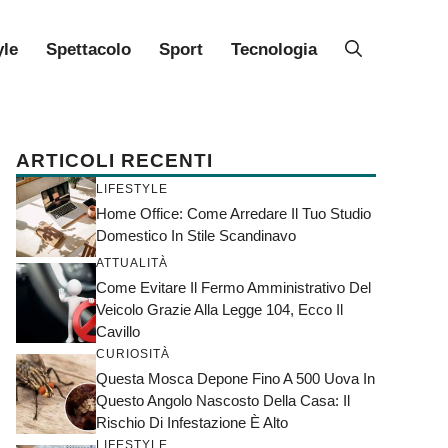
yle
Spettacolo
Sport
Tecnologia
ARTICOLI RECENTI
LIFESTYLE
Home Office: Come Arredare Il Tuo Studio
Domestico In Stile Scandinavo
ATTUALITÀ
Come Evitare Il Fermo Amministrativo Del
Veicolo Grazie Alla Legge 104, Ecco Il
Cavillo
CURIOSITÀ
Questa Mosca Depone Fino A 500 Uova In
Questo Angolo Nascosto Della Casa: Il
Rischio Di Infestazione È Alto
LIFESTYLE