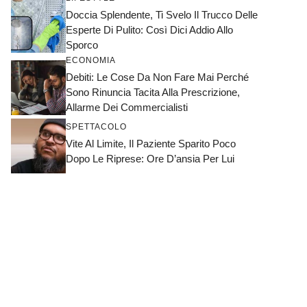
Doccia Splendente, Ti Svelo Il Trucco Delle
Esperte Di Pulito: Così Dici Addio Allo
Sporco
ECONOMIA
Debiti: Le Cose Da Non Fare Mai Perché
Sono Rinuncia Tacita Alla Prescrizione,
Allarme Dei Commercialisti
SPETTACOLO
Vite Al Limite, Il Paziente Sparito Poco
Dopo Le Riprese: Ore D’ansia Per Lui