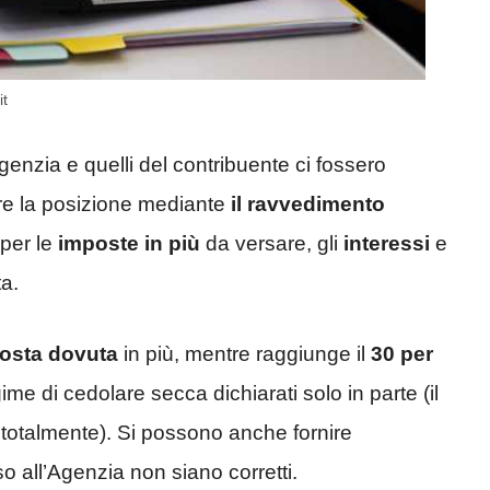
it
Agenzia e quelli del contribuente ci fossero
are la posizione mediante
il ravvedimento
 per le
imposte in più
da versare, gli
interessi
e
ta.
posta dovuta
in più, mentre raggiunge il
30 per
ime di cedolare secca dichiarati solo in parte (il
i totalmente). Si possono anche fornire
so all’Agenzia non siano corretti.