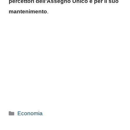
percettori dell’Assegno Unico e per il suo
mantenimento
.
Categorie
Economia