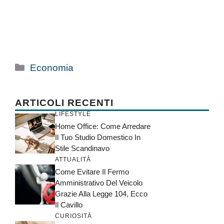
Categorie
Economia
ARTICOLI RECENTI
LIFESTYLE
Home Office: Come Arredare
Il Tuo Studio Domestico In
Stile Scandinavo
ATTUALITÀ
Come Evitare Il Fermo
Amministrativo Del Veicolo
Grazie Alla Legge 104, Ecco
Il Cavillo
CURIOSITÀ