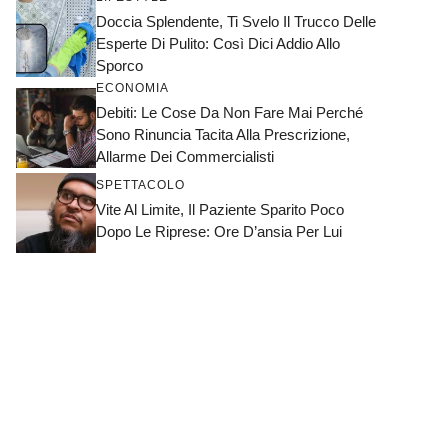
Doccia Splendente, Ti Svelo Il Trucco Delle
Esperte Di Pulito: Così Dici Addio Allo
Sporco
ECONOMIA
Debiti: Le Cose Da Non Fare Mai Perché
Sono Rinuncia Tacita Alla Prescrizione,
Allarme Dei Commercialisti
SPETTACOLO
Vite Al Limite, Il Paziente Sparito Poco
Dopo Le Riprese: Ore D’ansia Per Lui