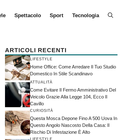
yle
Spettacolo
Sport
Tecnologia
ARTICOLI RECENTI
LIFESTYLE
Home Office: Come Arredare Il Tuo Studio
Domestico In Stile Scandinavo
ATTUALITÀ
Come Evitare Il Fermo Amministrativo Del
Veicolo Grazie Alla Legge 104, Ecco Il
Cavillo
CURIOSITÀ
Questa Mosca Depone Fino A 500 Uova In
Questo Angolo Nascosto Della Casa: Il
Rischio Di Infestazione È Alto
LIFESTYLE