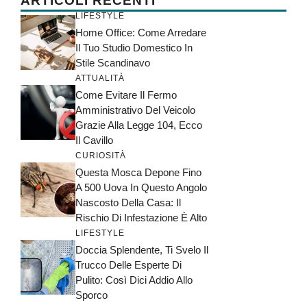
ARTICOLI RECENTI
LIFESTYLE
Home Office: Come Arredare
Il Tuo Studio Domestico In
Stile Scandinavo
ATTUALITÀ
Come Evitare Il Fermo
Amministrativo Del Veicolo
Grazie Alla Legge 104, Ecco
Il Cavillo
CURIOSITÀ
Questa Mosca Depone Fino
A 500 Uova In Questo Angolo
Nascosto Della Casa: Il
Rischio Di Infestazione È Alto
LIFESTYLE
Doccia Splendente, Ti Svelo Il
Trucco Delle Esperte Di
Pulito: Così Dici Addio Allo
Sporco