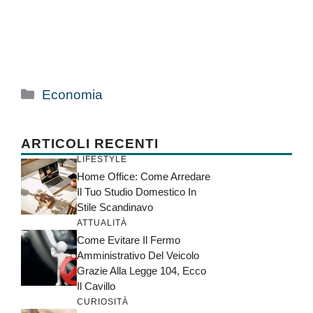
Categorie
Economia
ARTICOLI RECENTI
LIFESTYLE
Home Office: Come Arredare
Il Tuo Studio Domestico In
Stile Scandinavo
ATTUALITÀ
Come Evitare Il Fermo
Amministrativo Del Veicolo
Grazie Alla Legge 104, Ecco
Il Cavillo
CURIOSITÀ