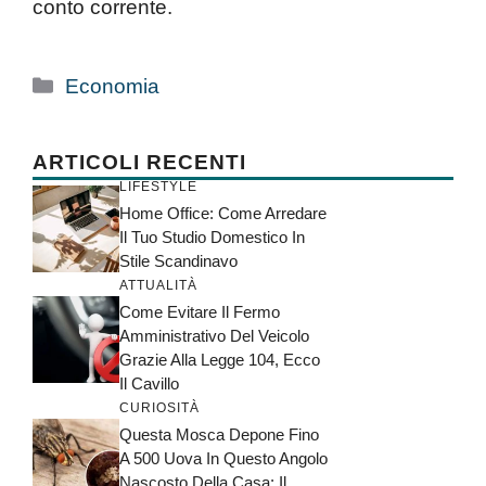
conto corrente.
Categorie
Economia
ARTICOLI RECENTI
LIFESTYLE
Home Office: Come Arredare
Il Tuo Studio Domestico In
Stile Scandinavo
ATTUALITÀ
Come Evitare Il Fermo
Amministrativo Del Veicolo
Grazie Alla Legge 104, Ecco
Il Cavillo
CURIOSITÀ
Questa Mosca Depone Fino
A 500 Uova In Questo Angolo
Nascosto Della Casa: Il