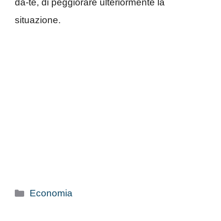
da-te, di peggiorare ulteriormente la
situazione.
Categorie
Economia