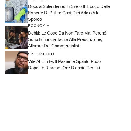
Doccia Splendente, Ti Svelo Il Trucco Delle
Esperte Di Pulito: Così Dici Addio Allo
Sporco
ECONOMIA
Debiti: Le Cose Da Non Fare Mai Perché
Sono Rinuncia Tacita Alla Prescrizione,
Allarme Dei Commercialisti
SPETTACOLO
Vite Al Limite, Il Paziente Sparito Poco
Dopo Le Riprese: Ore D’ansia Per Lui