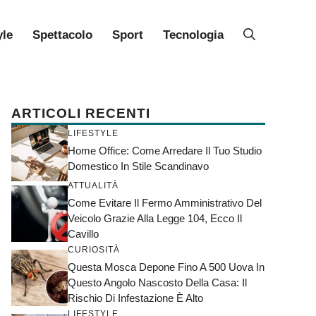
yle
Spettacolo
Sport
Tecnologia
ARTICOLI RECENTI
LIFESTYLE
Home Office: Come Arredare Il Tuo Studio
Domestico In Stile Scandinavo
ATTUALITÀ
Come Evitare Il Fermo Amministrativo Del
Veicolo Grazie Alla Legge 104, Ecco Il
Cavillo
CURIOSITÀ
Questa Mosca Depone Fino A 500 Uova In
Questo Angolo Nascosto Della Casa: Il
Rischio Di Infestazione È Alto
LIFESTYLE