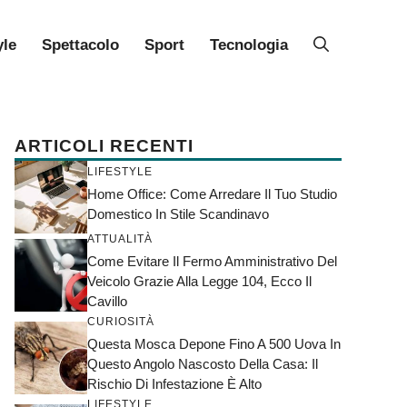
yle
Spettacolo
Sport
Tecnologia
ARTICOLI RECENTI
LIFESTYLE
Home Office: Come Arredare Il Tuo Studio
Domestico In Stile Scandinavo
ATTUALITÀ
Come Evitare Il Fermo Amministrativo Del
Veicolo Grazie Alla Legge 104, Ecco Il
Cavillo
CURIOSITÀ
Questa Mosca Depone Fino A 500 Uova In
Questo Angolo Nascosto Della Casa: Il
Rischio Di Infestazione È Alto
LIFESTYLE