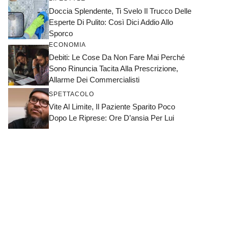
Doccia Splendente, Ti Svelo Il Trucco Delle
Esperte Di Pulito: Così Dici Addio Allo
Sporco
ECONOMIA
Debiti: Le Cose Da Non Fare Mai Perché
Sono Rinuncia Tacita Alla Prescrizione,
Allarme Dei Commercialisti
SPETTACOLO
Vite Al Limite, Il Paziente Sparito Poco
Dopo Le Riprese: Ore D’ansia Per Lui