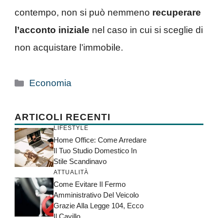
contempo, non si può nemmeno
recuperare
l’acconto iniziale
nel caso in cui si sceglie di
non acquistare l’immobile.
Categorie
Economia
ARTICOLI RECENTI
LIFESTYLE
Home Office: Come Arredare
Il Tuo Studio Domestico In
Stile Scandinavo
ATTUALITÀ
Come Evitare Il Fermo
Amministrativo Del Veicolo
Grazie Alla Legge 104, Ecco
Il Cavillo