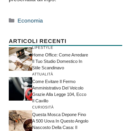
Categorie
Economia
ARTICOLI RECENTI
LIFESTYLE
Home Office: Come Arredare
Il Tuo Studio Domestico In
Stile Scandinavo
ATTUALITÀ
Come Evitare Il Fermo
Amministrativo Del Veicolo
Grazie Alla Legge 104, Ecco
Il Cavillo
CURIOSITÀ
Questa Mosca Depone Fino
A 500 Uova In Questo Angolo
Nascosto Della Casa: Il