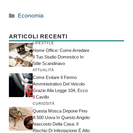
Categorie
Economia
ARTICOLI RECENTI
LIFESTYLE
Home Office: Come Arredare
Il Tuo Studio Domestico In
Stile Scandinavo
ATTUALITÀ
Come Evitare Il Fermo
Amministrativo Del Veicolo
Grazie Alla Legge 104, Ecco
Il Cavillo
CURIOSITÀ
Questa Mosca Depone Fino
A 500 Uova In Questo Angolo
Nascosto Della Casa: Il
Rischio Di Infestazione È Alto