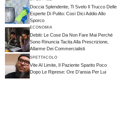
Doccia Splendente, Ti Svelo Il Trucco Delle
Esperte Di Pulito: Così Dici Addio Allo
Sporco
ECONOMIA
Debiti: Le Cose Da Non Fare Mai Perché
Sono Rinuncia Tacita Alla Prescrizione,
Allarme Dei Commercialisti
SPETTACOLO
Vite Al Limite, Il Paziente Sparito Poco
Dopo Le Riprese: Ore D’ansia Per Lui