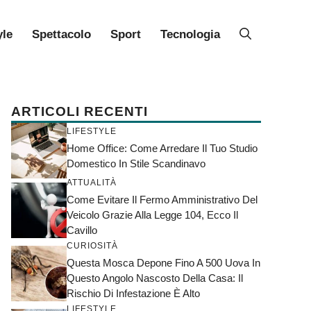
yle
Spettacolo
Sport
Tecnologia
ARTICOLI RECENTI
LIFESTYLE
Home Office: Come Arredare Il Tuo Studio
Domestico In Stile Scandinavo
ATTUALITÀ
Come Evitare Il Fermo Amministrativo Del
Veicolo Grazie Alla Legge 104, Ecco Il
Cavillo
CURIOSITÀ
Questa Mosca Depone Fino A 500 Uova In
Questo Angolo Nascosto Della Casa: Il
Rischio Di Infestazione È Alto
LIFESTYLE