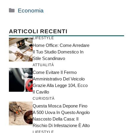
Categorie
Economia
ARTICOLI RECENTI
LIFESTYLE
Home Office: Come Arredare
Il Tuo Studio Domestico In
Stile Scandinavo
ATTUALITÀ
Come Evitare Il Fermo
Amministrativo Del Veicolo
Grazie Alla Legge 104, Ecco
Il Cavillo
CURIOSITÀ
Questa Mosca Depone Fino
A 500 Uova In Questo Angolo
Nascosto Della Casa: Il
Rischio Di Infestazione È Alto
LIFESTYLE