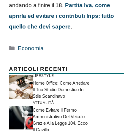
andando a finire il 18.
Partita Iva, come
aprirla ed evitare i contributi Inps: tutto
quello che devi sapere
.
Categorie
Economia
ARTICOLI RECENTI
LIFESTYLE
Home Office: Come Arredare
Il Tuo Studio Domestico In
Stile Scandinavo
ATTUALITÀ
Come Evitare Il Fermo
Amministrativo Del Veicolo
Grazie Alla Legge 104, Ecco
Il Cavillo