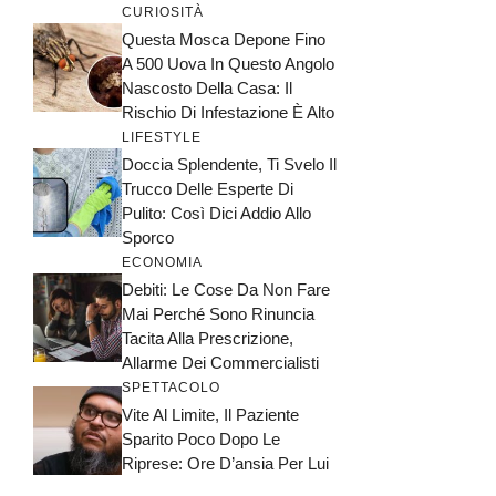
CURIOSITÀ
Questa Mosca Depone Fino
A 500 Uova In Questo Angolo
Nascosto Della Casa: Il
Rischio Di Infestazione È Alto
LIFESTYLE
Doccia Splendente, Ti Svelo Il
Trucco Delle Esperte Di
Pulito: Così Dici Addio Allo
Sporco
ECONOMIA
Debiti: Le Cose Da Non Fare
Mai Perché Sono Rinuncia
Tacita Alla Prescrizione,
Allarme Dei Commercialisti
SPETTACOLO
Vite Al Limite, Il Paziente
Sparito Poco Dopo Le
Riprese: Ore D’ansia Per Lui