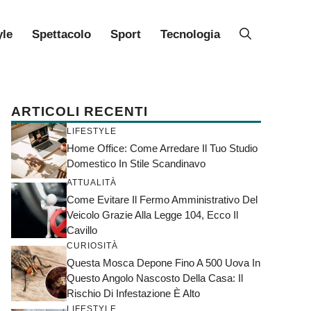
yle
Spettacolo
Sport
Tecnologia
ARTICOLI RECENTI
LIFESTYLE
Home Office: Come Arredare Il Tuo Studio
Domestico In Stile Scandinavo
ATTUALITÀ
Come Evitare Il Fermo Amministrativo Del
Veicolo Grazie Alla Legge 104, Ecco Il
Cavillo
CURIOSITÀ
Questa Mosca Depone Fino A 500 Uova In
Questo Angolo Nascosto Della Casa: Il
Rischio Di Infestazione È Alto
LIFESTYLE