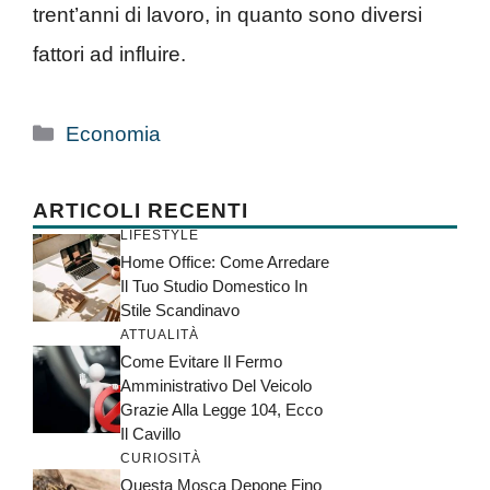
trent’anni di lavoro, in quanto sono diversi
fattori ad influire.
Categorie
Economia
ARTICOLI RECENTI
LIFESTYLE
Home Office: Come Arredare
Il Tuo Studio Domestico In
Stile Scandinavo
ATTUALITÀ
Come Evitare Il Fermo
Amministrativo Del Veicolo
Grazie Alla Legge 104, Ecco
Il Cavillo
CURIOSITÀ
Questa Mosca Depone Fino