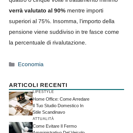
verrà valutato al 90%
mentre importi
superiori al 75%. Insomma, l’importo della
pensione viene suddiviso in tre fasce come
la percentuale di rivalutazione.
Categorie
Economia
ARTICOLI RECENTI
LIFESTYLE
Home Office: Come Arredare
Il Tuo Studio Domestico In
Stile Scandinavo
ATTUALITÀ
Come Evitare Il Fermo
Amministrativo Del Veicolo