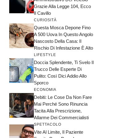
Grazie Alla Legge 104, Ecco
Il Cavillo
CURIOSITÀ
Questa Mosca Depone Fino
A 500 Uova In Questo Angolo
Nascosto Della Casa: Il
Rischio Di Infestazione È Alto
LIFESTYLE
Doccia Splendente, Ti Svelo Il
Trucco Delle Esperte Di
Pulito: Così Dici Addio Allo
Sporco
ECONOMIA
Debiti: Le Cose Da Non Fare
Mai Perché Sono Rinuncia
Tacita Alla Prescrizione,
Allarme Dei Commercialisti
SPETTACOLO
Vite Al Limite, Il Paziente