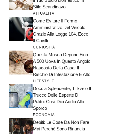
Il Tuo Studio Domestico In
Stile Scandinavo
ATTUALITÀ
Come Evitare Il Fermo
Amministrativo Del Veicolo
Grazie Alla Legge 104, Ecco
Il Cavillo
CURIOSITÀ
Questa Mosca Depone Fino
A 500 Uova In Questo Angolo
Nascosto Della Casa: Il
Rischio Di Infestazione È Alto
LIFESTYLE
Doccia Splendente, Ti Svelo Il
Trucco Delle Esperte Di
Pulito: Così Dici Addio Allo
Sporco
ECONOMIA
Debiti: Le Cose Da Non Fare
Mai Perché Sono Rinuncia