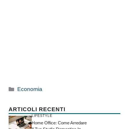
Categorie
Economia
ARTICOLI RECENTI
LIFESTYLE
Home Office: Come Arredare