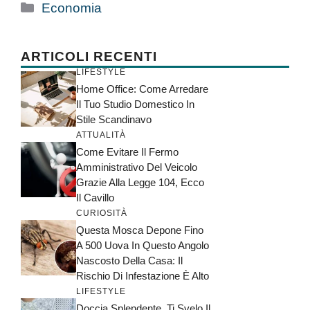
Categorie
Economia
ARTICOLI RECENTI
LIFESTYLE
Home Office: Come Arredare
Il Tuo Studio Domestico In
Stile Scandinavo
ATTUALITÀ
Come Evitare Il Fermo
Amministrativo Del Veicolo
Grazie Alla Legge 104, Ecco
Il Cavillo
CURIOSITÀ
Questa Mosca Depone Fino
A 500 Uova In Questo Angolo
Nascosto Della Casa: Il
Rischio Di Infestazione È Alto
LIFESTYLE
Doccia Splendente, Ti Svelo Il