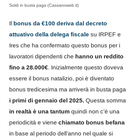
Soldi in busta paga (Cassanoweb.it)
Il
bonus da €100 deriva dal decreto
attuativo della delega fiscale
su IRPEF e
Ires che ha confermato questo bonus per i
lavoratori dipendenti che
hanno un reddito
fino a 28.000€
. Inizialmente questo doveva
essere il bonus natalizio, poi è diventato
bonus tredicesima ma arriverà in busta paga
i primi di gennaio del 2025.
Questa somma
in realtà è una tantum
quindi non c’è una
periodicità e viene
chiamato bonus befana
in base al periodo dell’anno nel quale si