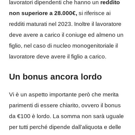
lavoratori dipendenti che hanno un
reddito
non superiore a 28.000€,
si riferisce ai
redditi maturati nel 2023. Inoltre il lavoratore
deve avere a carico il coniuge ed almeno un
figlio, nel caso di nucleo monogenitoriale il
lavoratore deve avere il figlio a carico.
Un bonus ancora lordo
Vi è un aspetto importante però che merita
parimenti di essere chiarito, ovvero il bonus
da €100 è lordo. La somma non sarà uguale
per tutti perché dipende dall’aliquota e delle