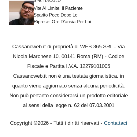
SPETTACOLO
Vite Al Limite, Il Paziente
Sparito Poco Dopo Le
Riprese: Ore D’ansia Per Lui
Cassanoweb.it di proprietà di WEB 365 SRL - Via
Nicola Marchese 10, 00141 Roma (RM) - Codice
Fiscale e Partita I.V.A. 12279101005
Cassanoweb.it non è una testata giornalistica, in
quanto viene aggiornato senza alcuna periodicità.
Non può pertanto considerarsi un prodotto editoriale
ai sensi della legge n. 62 del 07.03.2001
Copyright ©2026 - Tutti i diritti riservati -
Contattaci