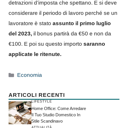
detrazioni d’imposta che spettano. E si deve
considerare il periodo di lavoro perché se un
lavoratore è stato
assunto il primo luglio
del 2023,
il bonus partirà da €50 e non da
€100. E poi su questo importo
saranno
applicate le ritenute.
Categorie
Economia
ARTICOLI RECENTI
LIFESTYLE
Home Office: Come Arredare
Il Tuo Studio Domestico In
Stile Scandinavo
ATTUALITÀ