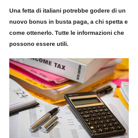
Una fetta di italiani potrebbe godere di un
nuovo bonus in busta paga, a chi spetta e
come ottenerlo. Tutte le informazioni che
possono essere utili.